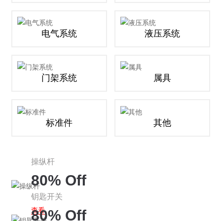
电气系统
液压系统
门架系统
属具
标准件
其他
操纵杆
80% Off
钥匙开关
查看
80% Off