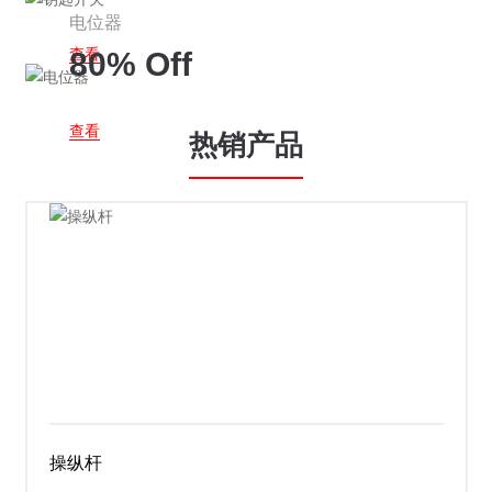
电位器
查看
80% Off
查看
热销产品
操纵杆