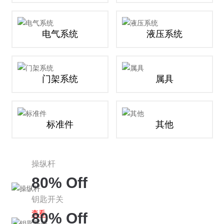
电气系统
液压系统
门架系统
属具
标准件
其他
操纵杆
80% Off
钥匙开关
查看
80% Off