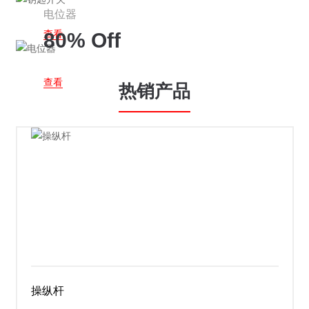
电位器
查看
80% Off
查看
热销产品
操纵杆