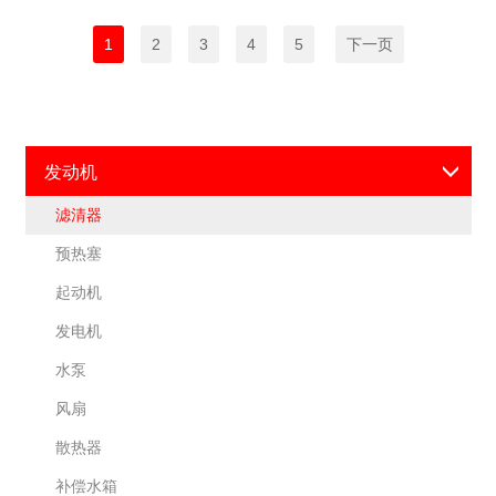
1
2
3
4
5
下一页
发动机
滤清器
预热塞
起动机
发电机
水泵
风扇
散热器
补偿水箱