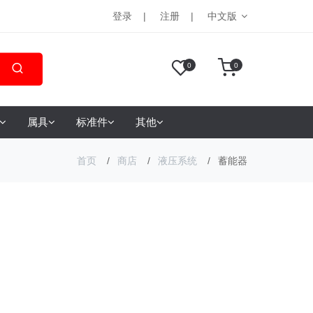
登录
注册
中文版
0
0
属具
标准件
其他
首页
商店
液压系统
蓄能器