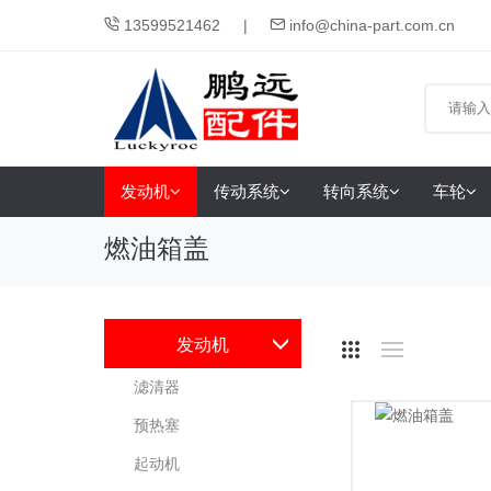
13599521462
info@china-part.com.cn
发动机
传动系统
转向系统
车轮
燃油箱盖
发动机
滤清器
预热塞
起动机