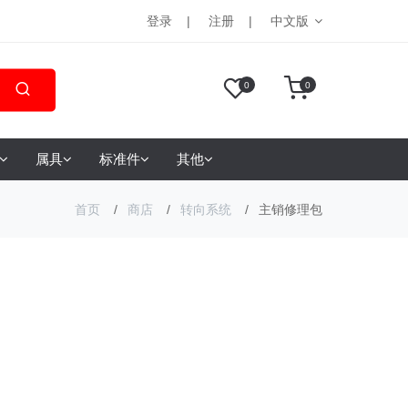
登录
注册
中文版
0
0
属具
标准件
其他
首页
商店
转向系统
主销修理包