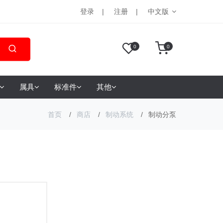
登录
注册
中文版
0
0
属具
标准件
其他
首页
商店
制动系统
制动分泵