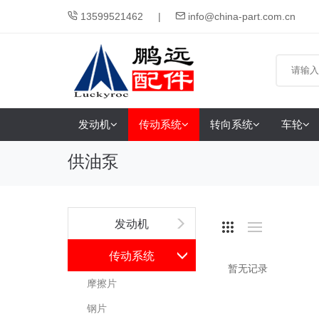
13599521462
info@china-part.com.cn
发动机
传动系统
转向系统
车轮
供油泵
发动机
传动系统
暂无记录
摩擦片
钢片