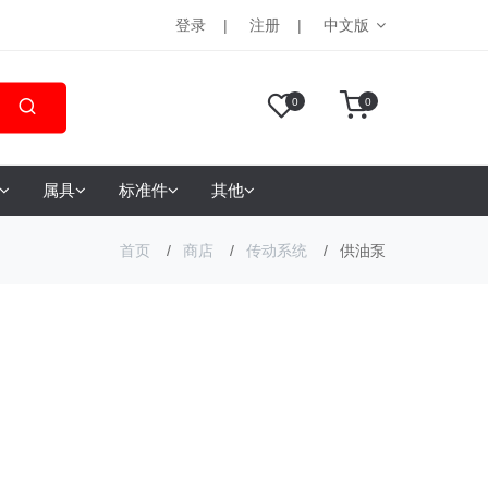
登录
注册
中文版
0
0
属具
标准件
其他
首页
商店
传动系统
供油泵