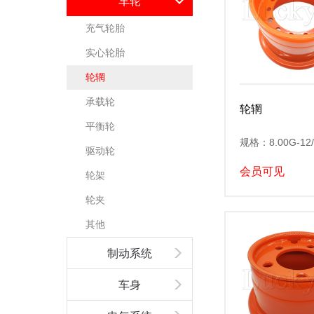
车轮
充气轮胎
实心轮胎
轮辋
承载轮
轮辋
平衡轮
规格：8.00G-12
驱动轮
会员可见
轮架
轮夹
其他
制动系统
车身