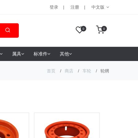
登录
注册
中文版
0
0
属具
标准件
其他
首页
商店
车轮
轮辋