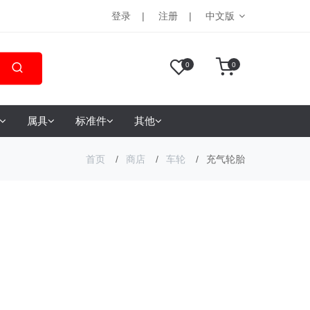
登录
注册
中文版
0
0
属具
标准件
其他
首页
商店
车轮
充气轮胎