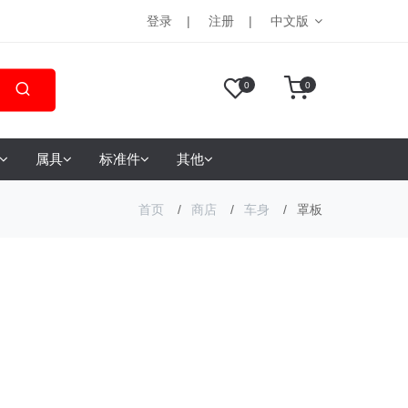
登录
注册
中文版
0
0
属具
标准件
其他
首页
商店
车身
罩板