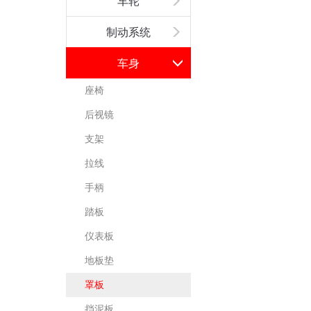
车轮
制动系统
车身
座椅
后视镜
支架
拉线
手柄
踏板
仪表板
地板垫
罩板
挡泥板