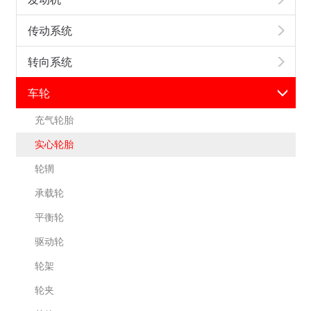
传动系统
转向系统
车轮
充气轮胎
实心轮胎
轮辋
承载轮
平衡轮
驱动轮
轮架
轮夹